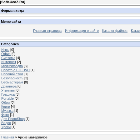
[
SofIr.UcoZ.Ru
]
Форма входа
Меню сайта
Главная страница
Информация о сайте
Каталог файлов
Катал
Categories
Игры
[0]
Офис
[0]
Система
[4]
Интернет
[2]
Мультимедиа
[3]
Работа с CD-DVD
[1]
Рабочий стол
[0]
Безопасность
[3]
Вебмастерам
[0]
Драйвера
[0]
Утилиты
[0]
Графика
[3]
Portable
[0]
Обои
[0]
Книги
[4]
Музыка
[1]
Фото
[1]
Для PhotoShop
[1]
Видео
[0]
Уроки
[1]
Главная
»
Архив материалов