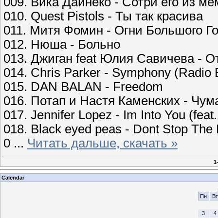
009. Вика Дайнеко - Сотри его из м
010. Quest Pistols - Ты так красива
011. Митя Фомин - Огни Большого Г
012. Нюша - Больно
013. Джиган feat Юлия Савичева - О
014. Chris Parker - Symphony (Radio E
015. DAN BALAN - Freedom
016. Потап и Настя Каменских - Чум
017. Jennifer Lopez - Im Into You (feat
018. Black eyed peas - Dont Stop The 
0
...
Читать дальше, скачать »
1
Calendar
Пн
Вт
3
4