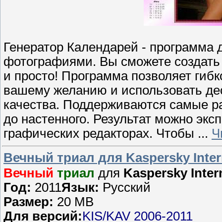
Генератор Календарей - программа 
фотографиями. Вы сможете создать 
и просто! Программа позволяет гибк
вашему желанию и использовать дес
качества. Поддерживаются самые р
до настенного. Результат можно экс
графических редакторах. Чтобы
...
Ч
Вечный триал для Kaspersky Intern
Вечный
триал
для
Kaspersky Intern
Год:
2011
Язык:
Русский
Размер:
20 MB
Для версий:
KIS
/KAV
2006-2011